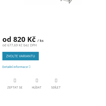
od
820 Kč
/ ks
od
677,69 Kč
bez DPH
Měrná
ZVOLTE VARIANTU
cena:
Detailní informace
ZEPTAT SE
HLÍDAT
SDÍLET