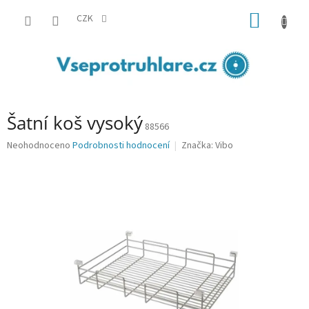
Přejít
NÁKUP
na
CZK
obsah
KOŠÍK
Šatní koš vysoký
88566
Průměrné
Neohodnoceno
Podrobnosti hodnocení
Značka:
Vibo
hodnocení
produktu
je
0,0
z
5
hvězdiček.