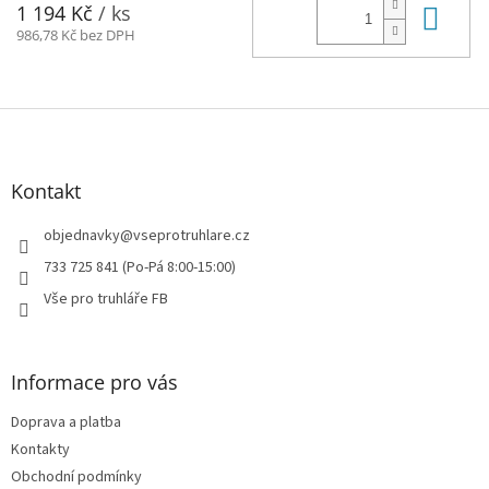
Do 
1 194 Kč
/ ks
986,78 Kč bez DPH
Z
á
p
a
Kontakt
t
í
objednavky
@
vseprotruhlare.cz
733 725 841 (Po-Pá 8:00-15:00)
Vše pro truhláře FB
Informace pro vás
Doprava a platba
Kontakty
Obchodní podmínky